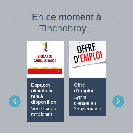
En ce moment à
Tinchebray...
Espaces
Offre
Fête de
climatisés
d'emploi
Musiq
mis à
Agent
Tout le
chevron_left
chevron_right
disposition
d'entretien
progra
Venez vous
35h/semaine
rafraîchir !