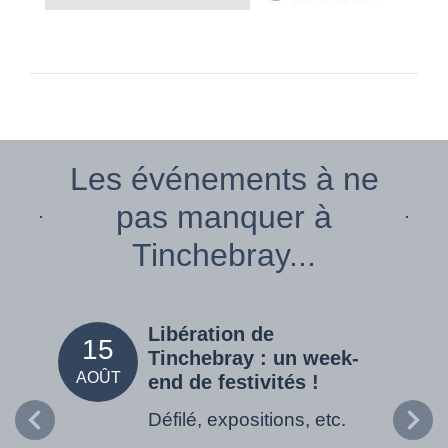
Les événements à ne
pas manquer à
Tinchebray...
Libération de
15
05
Tinchebray : un week-
AOÛT
SEPT
end de festivités !
Défilé, expositions, etc.