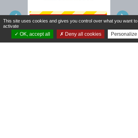
chevron_left
chevron_right
This site uses cookies and gives you control over what you want to
activate
OK, accept all
Deny all cookies
Personalize
Espaces climatisés mis à
Offre d
disposition
Agent d
Venez vous rafraîchir !
Voir tout
Contactez-nous
Commune de Tinchebray (Tinchebray-
Bocage)