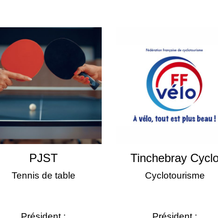
PJST
Tinchebray Cycl
Tennis de table
Cyclotourisme
Président :
Président :