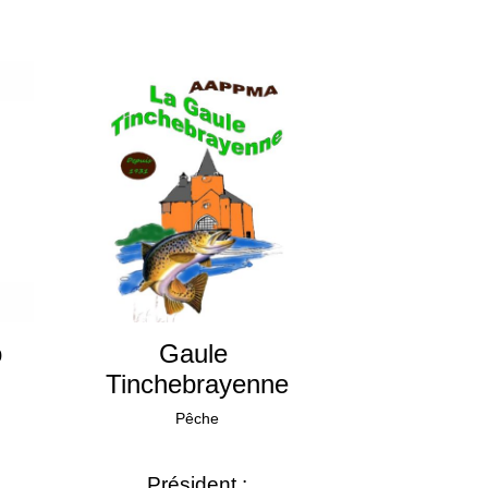
o
Gaule
Tinchebrayenne
Pêche
Président :