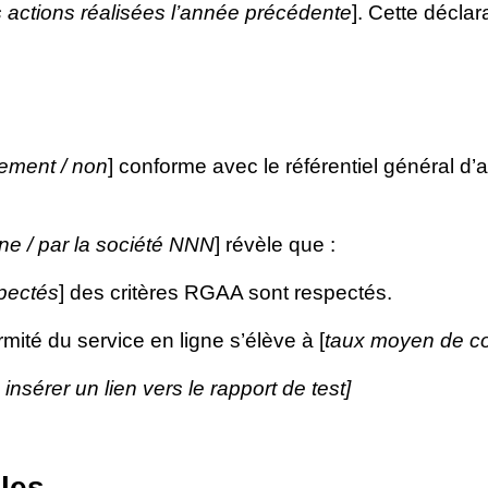
s actions réalisées l’année précédente
]. Cette déclar
llement / non
] conforme avec le référentiel général d’a
rne / par la société NNN
] révèle que :
pectés
] des critères RGAA sont respectés.
mité du service en ligne s’élève à [
taux moyen de co
u insérer un lien vers le rapport de test]
les