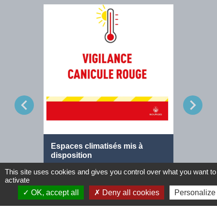
chevron_left
chevron_right
Espaces climatisés mis à
Offre d
disposition
Agent d
Venez vous rafraîchir !
This site uses cookies and gives you control over what you want to
activate
OK, accept all
Deny all cookies
Personalize