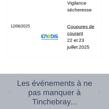
Vigilance
sécheresse
12/06/2025
Coupures de
courant
22 et 23
juillet 2025
Les événements à ne
pas manquer à
Tinchebray...