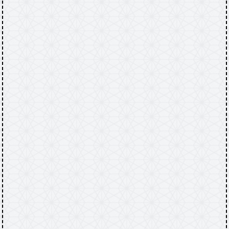
Accueil
TINCHEBRAY-BOCAGE
Arrêtés
/
/
et informations