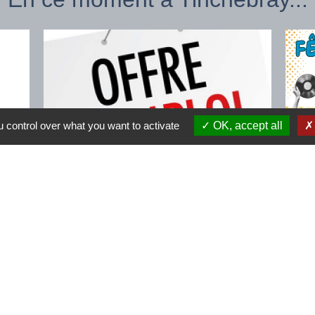
 control over what you want to activate
OK, accept all
on
Offre d'emploi
Fêt
Agent d'entretien 35h/semaine
Tou