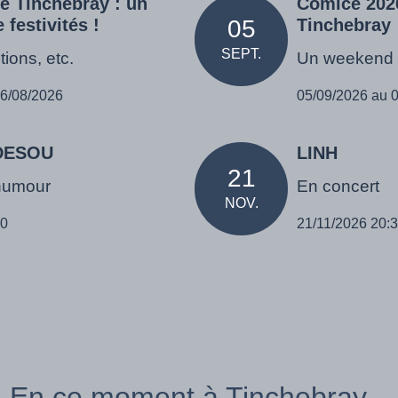
de Tinchebray : un
Comice 202
festivités !
05
Tinchebray
SEPT.
tions, etc.
Un weekend e
16/08/2026
05/09/2026 au 
ADESOU
LINH
21
humour
En concert
NOV.
30
21/11/2026 20:
En ce moment à Tinchebray...