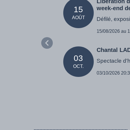
Libération 
15
week-end de 
AOÛT
Défilé, exposi
15/08/2026 au 
Chantal L
03
Spectacle d'
OCT.
03/10/2026 20: