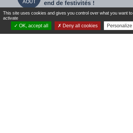
AOÛT
SEPT
end de festivités !
This site uses cookies and gives you control over what you want to
Défilé, expositions, etc.
activate
OK, accept all
Deny all cookies
Personalize
15/08/2026 au 16/08/2026
Voir tout
En ce moment à
Tinchebray...