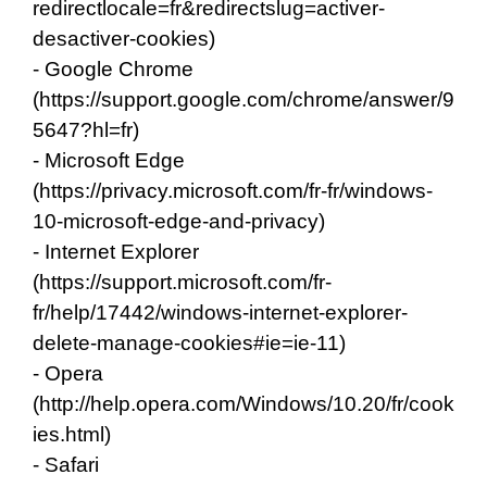
redirectlocale=fr&redirectslug=activer-
desactiver-cookies
)
- Google Chrome
(
https://support.google.com/chrome/answer/9
5647?hl=fr
)
- Microsoft Edge
(
https://privacy.microsoft.com/fr-fr/windows-
10-microsoft-edge-and-privacy
)
- Internet Explorer
(
https://support.microsoft.com/fr-
fr/help/17442/windows-internet-explorer-
delete-manage-cookies#ie=ie-11
)
- Opera
(
http://help.opera.com/Windows/10.20/fr/cook
ies.html
)
- Safari