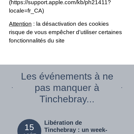
(
https://support.apple.com/kb/ph21411?
locale=fr_CA
)
Attention
: la désactivation des cookies
risque de vous empêcher d’utiliser certaines
fonctionnalités du site
Les événements à ne
pas manquer à
Tinchebray...
Libération de
15
05
Tinchebray : un week-