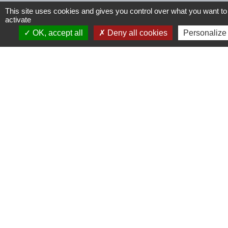
This site uses cookies and gives you control over what you want to
activate
Contactez-nous
OK, accept all
Deny all cookies
Personalize
Commune de Tinchebray (Tinchebray-
Bocage)
5 boulevard du Midi
61800 Tinchebray-Bocage - FRANCE
+33 2 33 66 60 13
Contact par formulaire
Mentions légales
-
Politique de confidentialité
-
Accessibilité
-
Plan du site
-