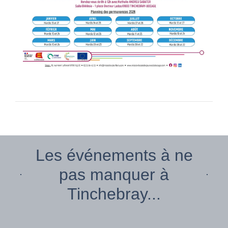
Les événements à ne
pas manquer à
Tinchebray...