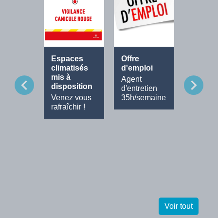
Espaces
Offre
Fête de
climatisés
d'emploi
Musiq
mis à
Agent
Tout le
chevron_left
chevron_right
disposition
d'entretien
progra
Venez vous
35h/semaine
rafraîchir !
Voir tout