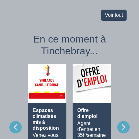
Voir tout
En ce moment à
Tinchebray...
Espaces
Offre
Fête de
climatisés
d'emploi
Musiq
mis à
Agent
Tout le
chevron_left
chevron_right
disposition
d'entretien
progra
Venez vous
35h/semaine