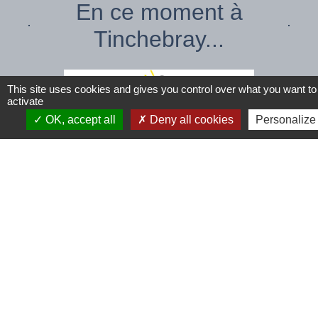
En ce moment à
Tinchebray...
This site uses cookies and gives you control over what you want to
activate
OK, accept all
Deny all cookies
Personalize
chevron_left
chevron_right
Espaces climatisés mis à
Offre d
disposition
Agent d
Venez vous rafraîchir !