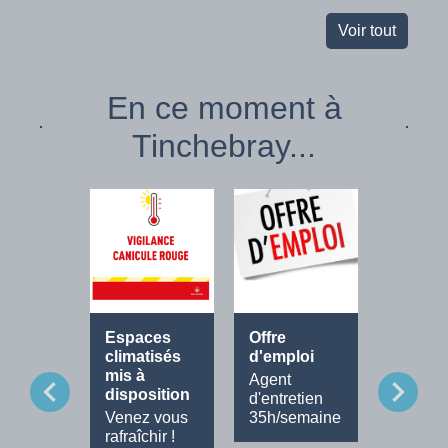
Voir tout
En ce moment à
Tinchebray...
Espaces
Offre
Fête de
climatisés
d'emploi
Musiq
mis à
Agent
Tout le
chevron_left
chevron_right
disposition
d'entretien
progra
Venez vous
35h/semaine
rafraîchir !