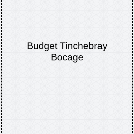
Budget Tinchebray
Bocage
Accueil
TINCHEBRAY-BOCAGE
Comptes
/
/
rendus : conseils municipaux, bulletins
/
Budget Tinchebray Bocage