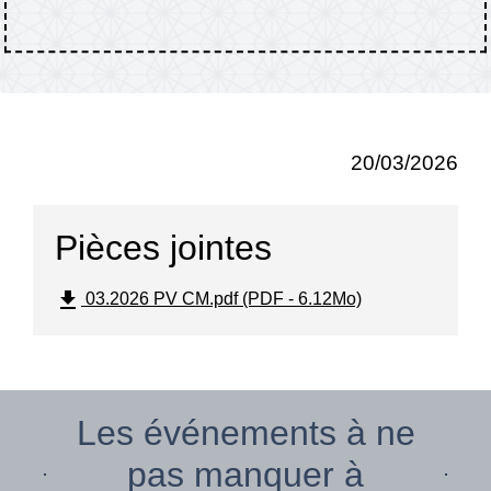
20/03/2026
Pièces jointes
file_download
03.2026 PV CM.pdf (PDF - 6.12Mo)
Les événements à ne
pas manquer à