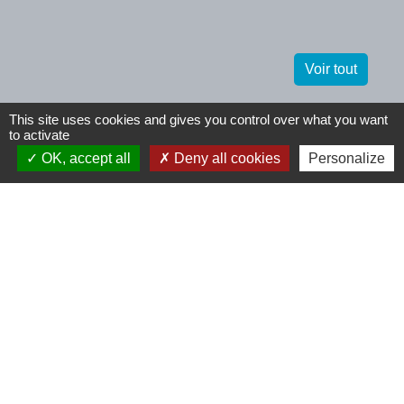
Voir tout
This site uses cookies and gives you control over what you want
Contactez-nous
to activate
OK, accept all
Deny all cookies
Personalize
Commune de Tinchebray (Tinchebray-
Bocage)
5 boulevard du Midi
61800 Tinchebray-Bocage - FRANCE
+33 2 33 66 60 13
Contact par formulaire