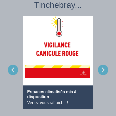
Tinchebray...
chevron_left
chevron_right
Espaces climatisés mis à
Offre d
disposition
Agent d
Venez vous rafraîchir !