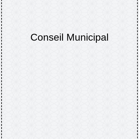
Conseil Municipal
Accueil
TINCHEBRAY-BOCAGE
Comptes
/
/
rendus : conseils municipaux, bulletins
/
Conseil Municipal