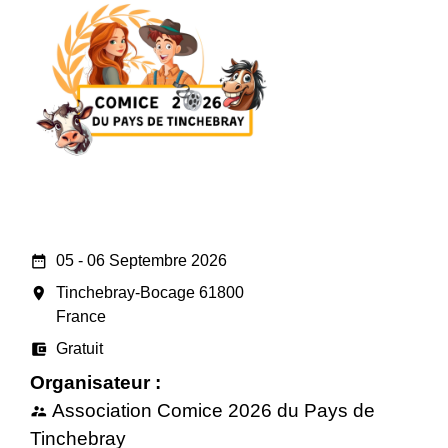
date_range
05 - 06 Septembre 2026
room
Tinchebray-Bocage 61800
France
account_balance_wallet
Gratuit
Organisateur :
Association Comice 2026 du Pays de
supervisor_account
Tinchebray