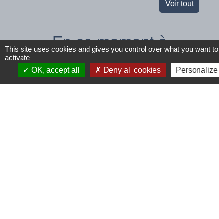
Voir tout
En ce moment à
This site uses cookies and gives you control over what you want to
Tinchebray...
activate
OK, accept all
Deny all cookies
Personalize
Espaces
Offre
Fête de
climatisés
d'emploi
Musiq
mis à
Agent
Tout le
chevron_left
chevron_right
disposition
d'entretien
progra
Venez vous
35h/semaine
rafraîchir !