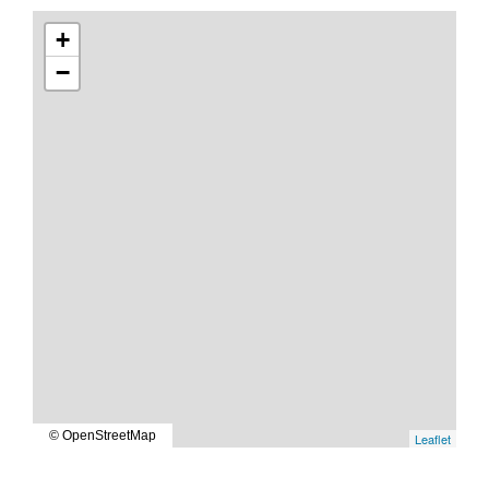
+
−
© OpenStreetMap
Leaflet