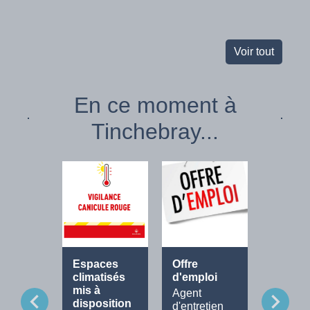
Voir tout
En ce moment à
Tinchebray...
Espaces
Offre
Fête de
climatisés
d'emploi
Musiq
mis à
Agent
Tout le
chevron_left
chevron_right
disposition
d'entretien
progra