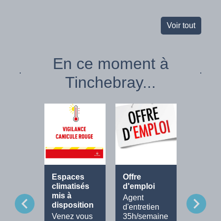
Voir tout
En ce moment à
Tinchebray...
Espaces
Offre
Fête de
climatisés
d'emploi
Musiq
mis à
Agent
Tout le
chevron_left
chevron_right
disposition
d'entretien
progra
Venez vous
35h/semaine