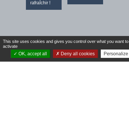
rafraîchir !
This site uses cookies and gives you control over what you want to
activate
OK, accept all
Deny all cookies
Personalize
Voir tout
Contactez-nous
Commune de Tinchebray (Tinchebray-
Bocage)
5 boulevard du Midi
61800 Tinchebray-Bocage - FRANCE
+33 2 33 66 60 13